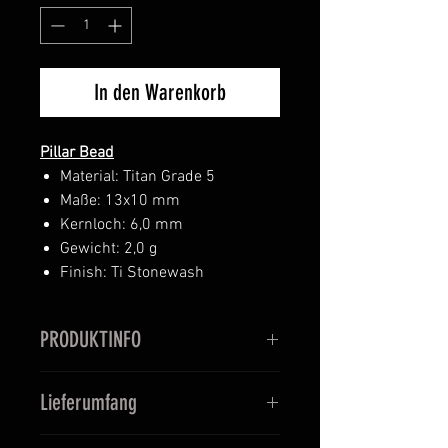
In den Warenkorb
Pillar Bead
Material: Titan Grade 5
Maße: 13x10 mm
Kernloch: 6,0 mm
Gewicht: 2,0 g
Finish: Ti Stonewash
PRODUKTINFO
Der kleine Pillar Bead ist perfekt
Lieferumfang
geeignet für das Anbringen an
kleineren EDC Produkten.
Sind auf den Bildern noch andere