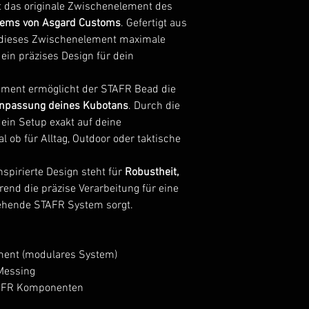
- Achten Sie auf ei
t das originale Zwischenelement des
Installation bzw. Au
tems von Asgard Customs
. Gefertigt aus
- Tragen Sie bei d
 dieses Zwischenelement maximale
Schutzausrüstung (z
 ein präzises Design für dein
- Vermeiden Sie de
heißen oder unter 
ement ermöglicht der STAFR Bead die
- Verwenden Sie da
 Anpassung deines Kubotans
. Durch die
von Alkohol, Medi
in Setup exakt auf deine
bewusstseinsverän
ob für Alltag, Outdoor oder taktische
- Beachten Sie die
Feuchtigkeit, Staub
nspirierte Design steht für
Robustheit,
beeinträchtigen kö
rend die präzise Verarbeitung für eine
- Verwenden Sie au
stehende STAFR System sorgt.
und zugelassene Ers
- Führen Sie keine
Manipulationen od
ment (modulares System)
durch.
Messing
- Überprüfen Sie d
STAFR Komponenten
sichtbare Schäden