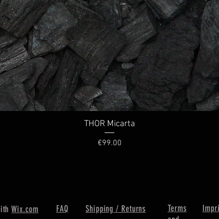
THOR Micarta
Quick View
Price
€99.00
Terms
Impr
FAQ
Shipping / Returns
with
Wix.com