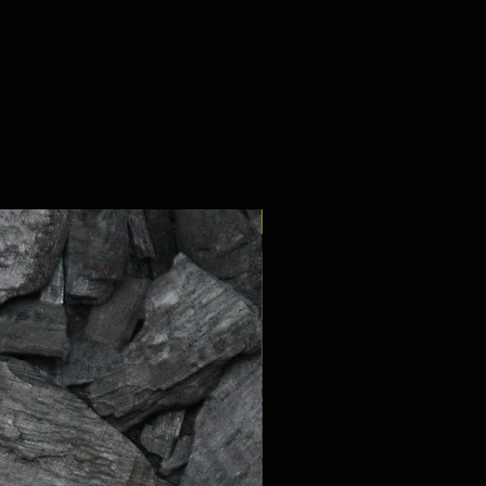
cherheitsrelevante Komponenten
lifiziertem Fachpersonal
wartet werden.
NEW