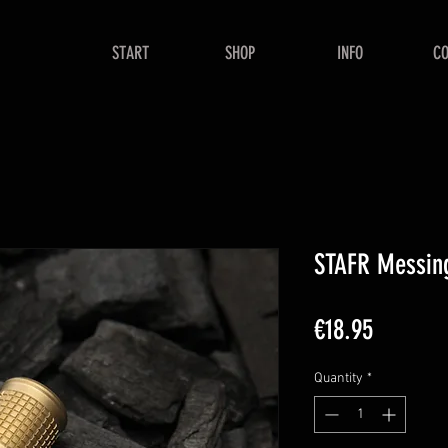
START
SHOP
INFO
C
STAFR Messin
Price
€18.95
Quantity
*